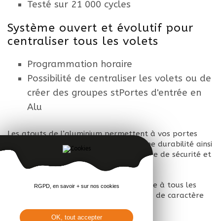
Testé sur 21 000 cycles
Système ouvert et évolutif pour
centraliser tous les volets
Programmation horaire
Possibilité de centraliser les volets ou de
créer des groupes stPortes d'entrée en
Alu
Les atouts de l’aluminium permettent à vos portes
d’entrées alu de bénéficier d’une bonne durabilité ainsi
que de hautes performances en matière de sécurité et
d’isolation.
Pratique et coloré, l’aluminium s’adapte à tous les
RGPD, en savoir + sur nos cookies
styles et toutes les envies, aux maisons de caractère
comme aux maisons modernes.
OK, tout accepter