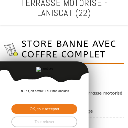
TERRASSE MOTORISÉ -
LANISCAT (22)
STORE BANNE AVEC
COFFRE COMPLET
Store avec toile rouge
RGPD, en savoir + sur nos cookies
■ Pose à Laniscat (22) d'un store de terrasse motorisé
Félicia de chez Franciaflex.
OK, tout accepter
■ Armature gris anthracite et toile rouge
Tout refuser