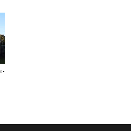
En savoir +
e -