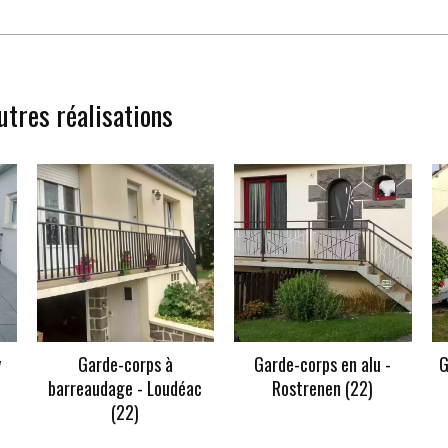
utres réalisations
y
Garde-corps à
Garde-corps en alu -
G
barreaudage - Loudéac
Rostrenen (22)
(22)
En savoir +