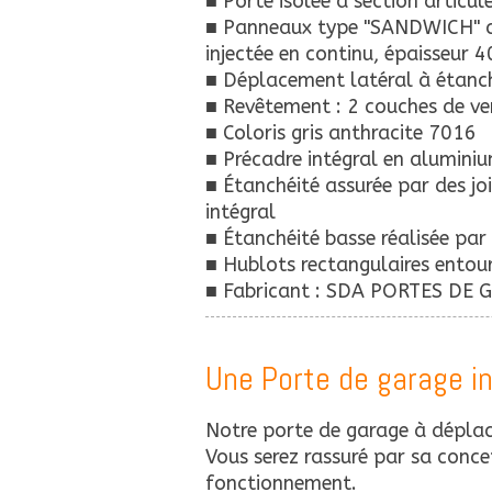
■ Porte isolée à section articul
■ Panneaux type "SANDWICH" co
injectée en continu, épaisseur 
■ Déplacement latéral à étanch
■ Revêtement : 2 couches de ver
■ Coloris gris anthracite 7016
■ Précadre intégral en alumini
■ Étanchéité assurée par des jo
intégral
■ Étanchéité basse réalisée par 
■ Hublots rectangulaires ento
■ Fabricant : SDA PORTES DE
Une Porte de garage in
Notre porte de garage à déplace
Vous serez rassuré par sa concep
fonctionnement.