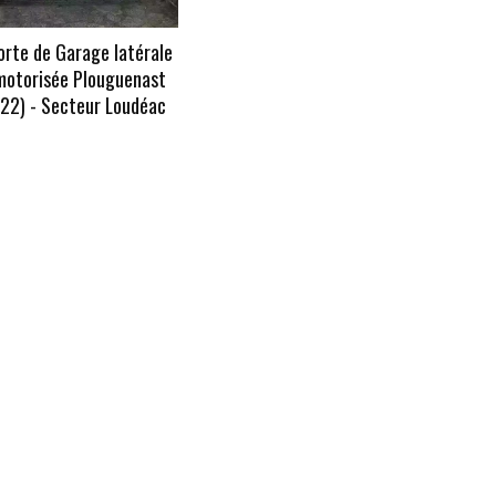
orte de Garage latérale
motorisée Plouguenast
(22) - Secteur Loudéac
En savoir +