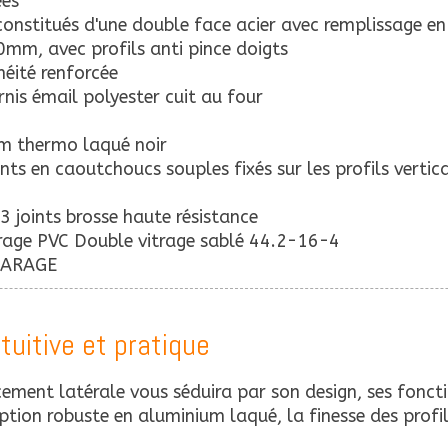
ées
nstitués d'une double face acier avec remplissage e
40mm, avec profils anti pince doigts
éité renforcée
nis émail polyester cuit au four
um thermo laqué noir
ints en caoutchoucs souples fixés sur les profils verti
3 joints brosse haute résistance
urage PVC Double vitrage sablé 44.2-16-4
 GARAGE
tuitive et pratique
ment latérale vous séduira par son design, ses fonctio
tion robuste en aluminium laqué, la finesse des profils