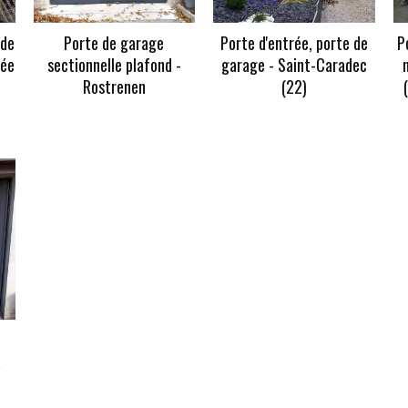
 de
Porte de garage
Porte d'entrée, porte de
P
sée
sectionnelle plafond -
garage - Saint-Caradec
Rostrenen
(22)
En savoir +
En savoir +
a