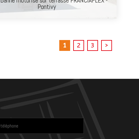
 Banne motorisé sur terrasse FRANCIAFLEX -
Pontivy
1
2
3
>