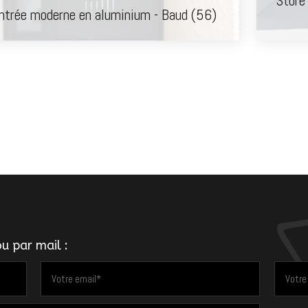
Store
entrée moderne en aluminium - Baud (56)
u par mail :